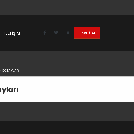
İLETİŞİM
Teklif Al
N DETAYLARI
yları