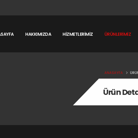
ASAYFA
HAKKIMIZDA
HİZMETLERİMİZ
ÜRÜNLERİMİZ
ANASAYFA
ÜRÜ
Ürün Deta