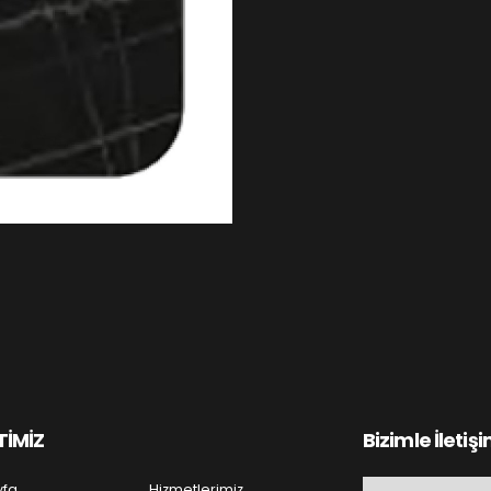
TİMİZ
Bizimle İletiş
yfa
Hizmetlerimiz