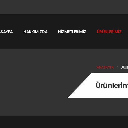
ASAYFA
HAKKIMIZDA
HİZMETLERİMİZ
ÜRÜNLERİMİZ
ANASAYFA
ÜRÜ
Ürünlerim