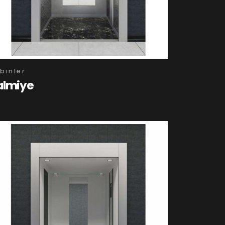
binler
almiye