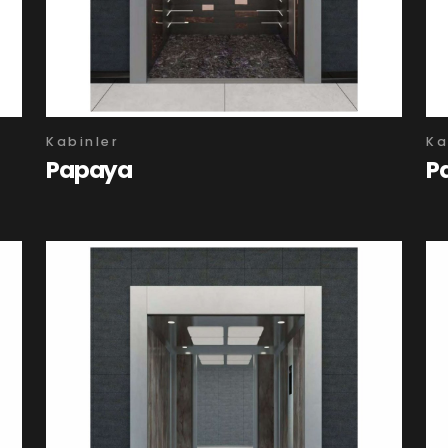
Kabinler
Ka
Papaya
P