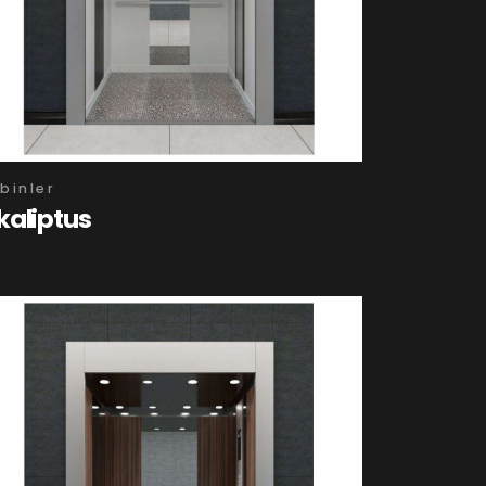
binler
kaliptus