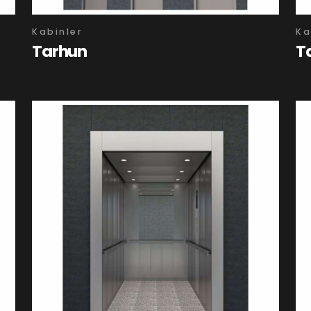
Kabinler
Ka
Tarhun
T