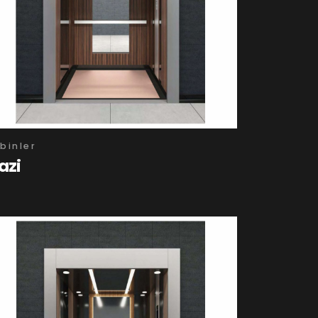
binler
azi