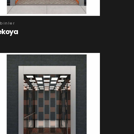
binler
ekoya