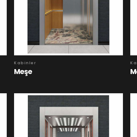
Kabinler
Ka
Meşe
M