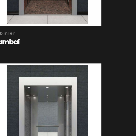
binler
ambai