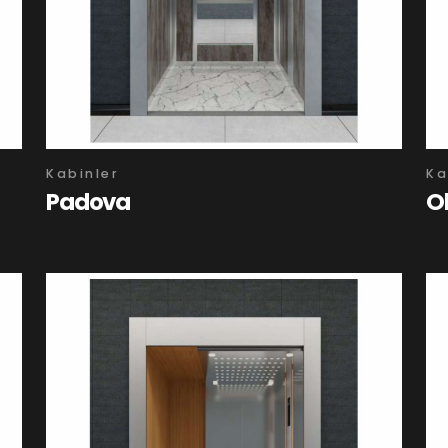
Kabinler
Ka
Padova
O