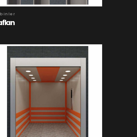
binler
aflan