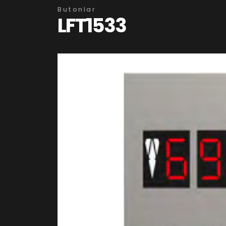
Butonlar
LFT1533