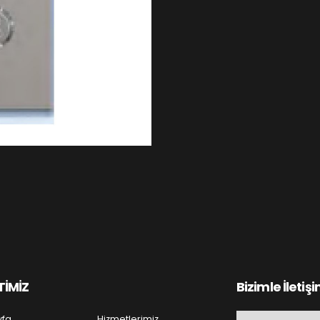
TİMİZ
Bizimle İletiş
yfa
Hizmetlerimiz