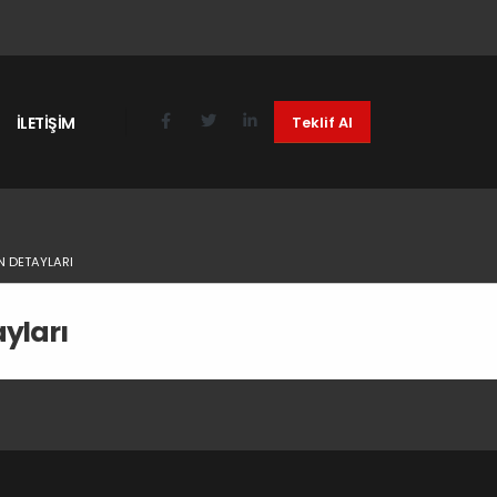
İLETİŞİM
Teklif Al
N DETAYLARI
yları