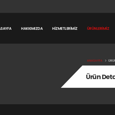
ASAYFA
HAKKIMIZDA
HİZMETLERİMİZ
ÜRÜNLERİMİZ
ANASAYFA
ÜRÜ
Ürün Deta