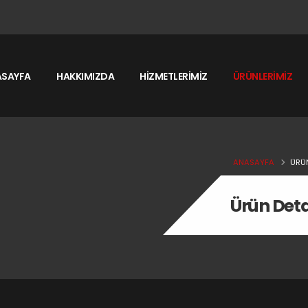
ASAYFA
HAKKIMIZDA
HİZMETLERİMİZ
ÜRÜNLERİMİZ
ANASAYFA
ÜRÜ
Ürün Deta