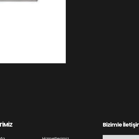
TİMİZ
Bizimle İletiş
yfa
Hizmetlerimiz