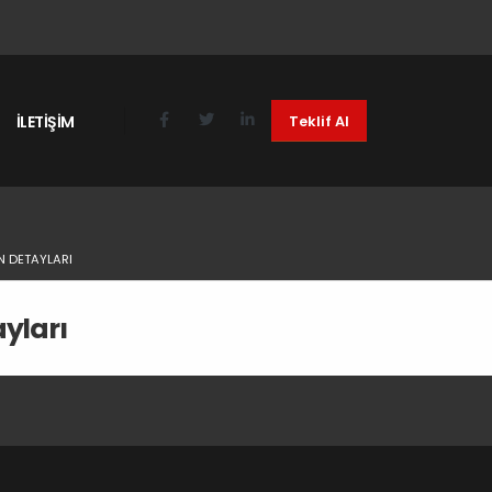
İLETİŞİM
Teklif Al
N DETAYLARI
yları